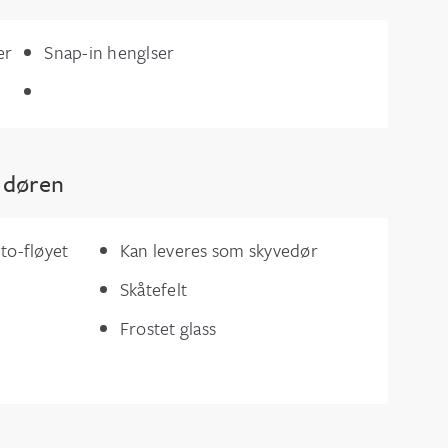
er
Snap-in henglser
e døren
to-fløyet
Kan leveres som skyvedør
Skåtefelt
Frostet glass