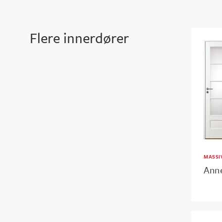
Flere innerdører
MASSI
Ann