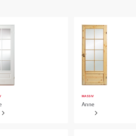
V
MASSIV
e
Anne