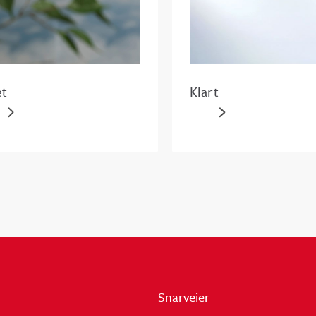
et
Klart
Snarveier