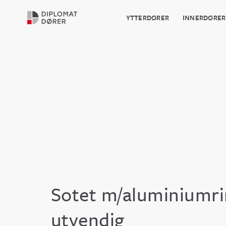
YTTERDØRER
INNERDØRER
Sotet m/aluminiumr
utvendig