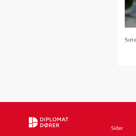
Sot
Sider