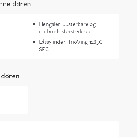
enne døren
Hengsler: Justerbare og
innbruddsforsterkede
Låssylinder: TrioVing 1285C
SEC
e døren