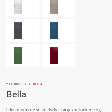
YTTERDØRER
>
BELLA
Bella
I den moderne stilen dyrkes fargekontrastene og