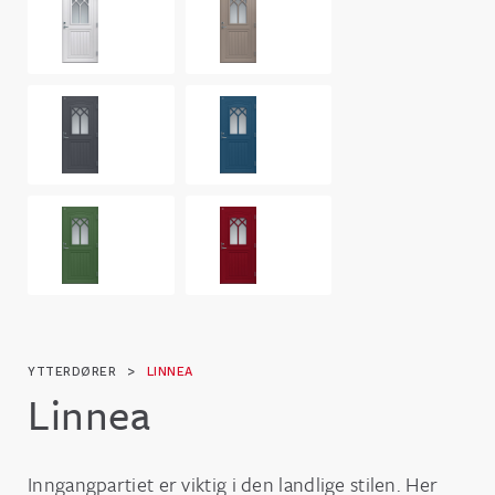
YTTERDØRER
>
LINNEA
Linnea
Inngangpartiet er viktig i den landlige stilen. Her