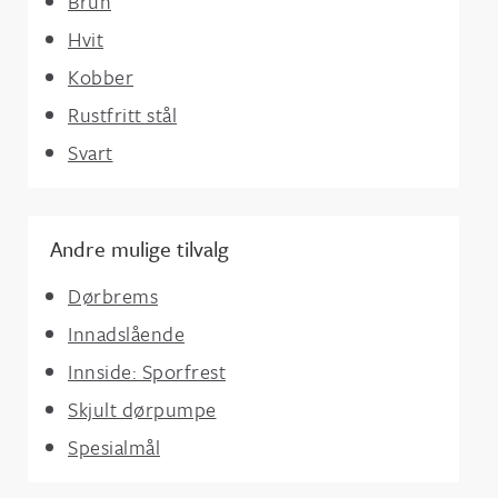
Brun
Hvit
Kobber
Rustfritt stål
Svart
Andre mulige tilvalg
Dørbrems
Innadslående
Innside: Sporfrest
Skjult dørpumpe
Spesialmål