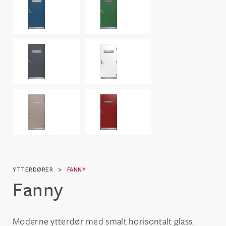
YTTERDØRER
>
FANNY
Fanny
Moderne ytterdør med smalt horisontalt glass.