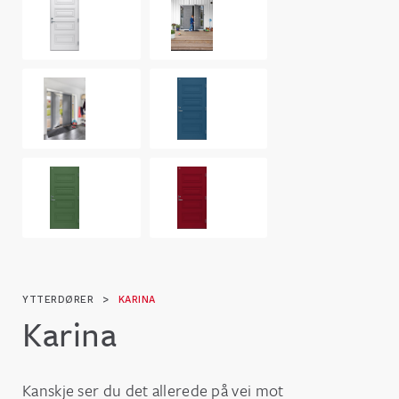
YTTERDØRER
>
KARINA
Karina
Kanskje ser du det allerede på vei mot