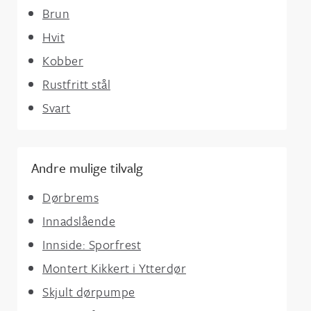
Brun
Hvit
Kobber
Rustfritt stål
Svart
Andre mulige tilvalg
Dørbrems
Innadslående
Innside: Sporfrest
Montert Kikkert i Ytterdør
Skjult dørpumpe