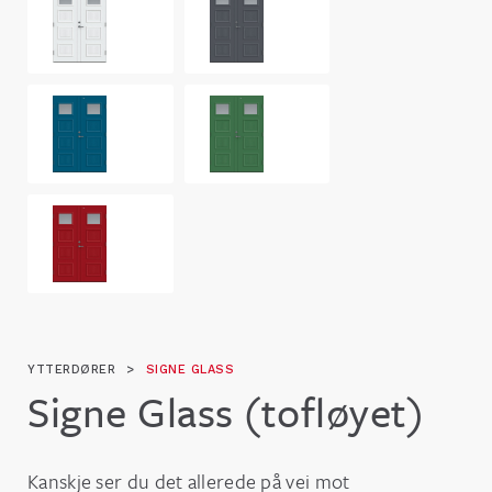
YTTERDØRER
>
SIGNE GLASS
Signe Glass (tofløyet)
Kanskje ser du det allerede på vei mot